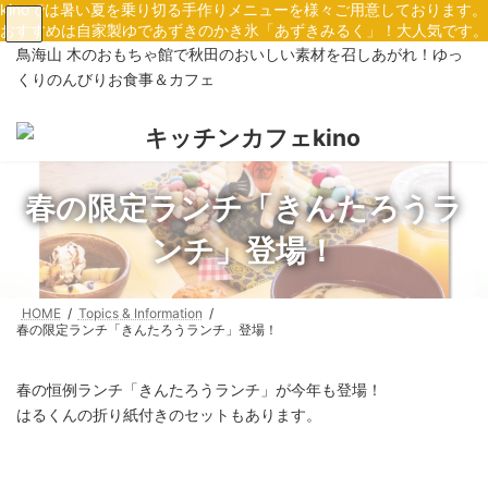
コ
ナ
kinoでは暑い夏を乗り切る手作りメニューを様々ご用意しております。
ン
ビ
おすすめは自家製ゆであずきのかき氷「あずきみるく」！大人気です。
テ
ゲ
鳥海山 木のおもちゃ館で秋田のおいしい素材を召しあがれ！ゆっ
ン
ー
くりのんびりお食事＆カフェ
ツ
シ
へ
ョ
ス
ン
キ
に
ッ
移
プ
動
春の限定ランチ「きんたろうラ
ンチ」登場！
HOME
Topics & Information
春の限定ランチ「きんたろうランチ」登場！
春の恒例ランチ「きんたろうランチ」が今年も登場！
はるくんの折り紙付きのセットもあります。