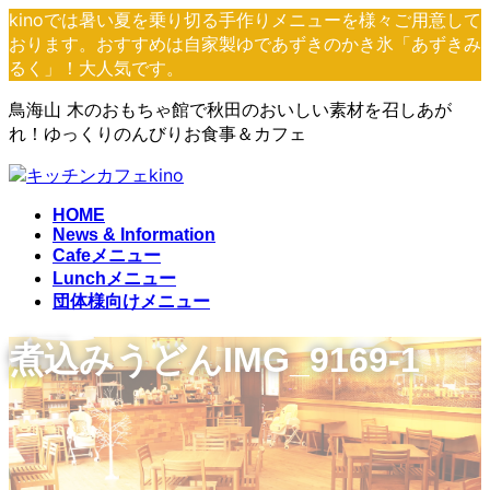
コ
ナ
kinoでは暑い夏を乗り切る手作りメニューを様々ご用意して
ン
ビ
おります。おすすめは自家製ゆであずきのかき氷「あずきみ
テ
ゲ
るく」！大人気です。
ン
ー
鳥海山 木のおもちゃ館で秋田のおいしい素材を召しあが
ツ
シ
れ！ゆっくりのんびりお食事＆カフェ
へ
ョ
ス
ン
キ
に
ッ
移
HOME
プ
動
News & Information
Cafeメニュー
Lunchメニュー
団体様向けメニュー
煮込みうどんIMG_9169-1