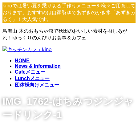
コ
ナ
kinoでは暑い夏を乗り切る手作りメニューを様々ご用意して
ン
ビ
おります。おすすめは自家製ゆであずきのかき氷「あずきみ
テ
ゲ
るく」！大人気です。
ン
ー
鳥海山 木のおもちゃ館で秋田のおいしい素材を召しあが
ツ
シ
れ！ゆっくりのんびりお食事＆カフェ
へ
ョ
ス
ン
キ
に
ッ
移
HOME
プ
動
News & Information
Cafeメニュー
Lunchメニュー
団体様向けメニュー
IMG_1762-はちみつジンジャ
ードリンク-1