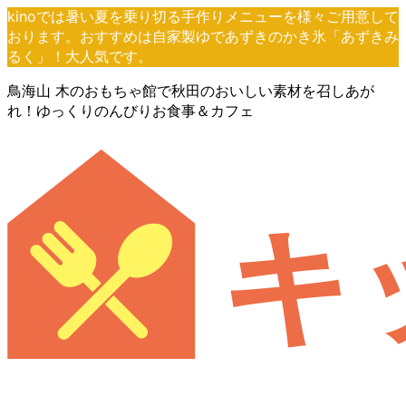
コ
ナ
kinoでは暑い夏を乗り切る手作りメニューを様々ご用意して
ン
ビ
おります。おすすめは自家製ゆであずきのかき氷「あずきみ
テ
ゲ
るく」！大人気です。
ン
ー
鳥海山 木のおもちゃ館で秋田のおいしい素材を召しあが
ツ
シ
れ！ゆっくりのんびりお食事＆カフェ
へ
ョ
ス
ン
キ
に
ッ
移
プ
動