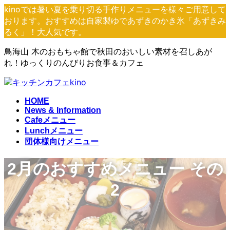
コ
ナ
kinoでは暑い夏を乗り切る手作りメニューを様々ご用意して
ン
ビ
おります。おすすめは自家製ゆであずきのかき氷「あずきみ
テ
ゲ
るく」！大人気です。
ン
ー
鳥海山 木のおもちゃ館で秋田のおいしい素材を召しあが
ツ
シ
れ！ゆっくりのんびりお食事＆カフェ
へ
ョ
ス
ン
キ
に
ッ
移
HOME
プ
動
News & Information
Cafeメニュー
Lunchメニュー
団体様向けメニュー
2月のおすすめメニュー その
2