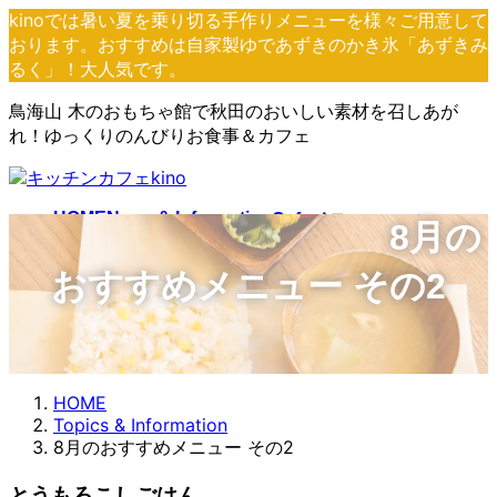
コ
ナ
kinoでは暑い夏を乗り切る手作りメニューを様々ご用意して
ン
ビ
おります。おすすめは自家製ゆであずきのかき氷「あずきみ
テ
ゲ
るく」！大人気です。
ン
ー
鳥海山 木のおもちゃ館で秋田のおいしい素材を召しあが
ツ
シ
れ！ゆっくりのんびりお食事＆カフェ
へ
ョ
ス
ン
キ
に
ッ
移
HOME
News & Information
Cafeメニュー
8月の
プ
動
Lunchメニュー
団体様向けメニュー
おすすめメニュー その2
HOME
Topics & Information
8月のおすすめメニュー その2
とうもろこしごはん