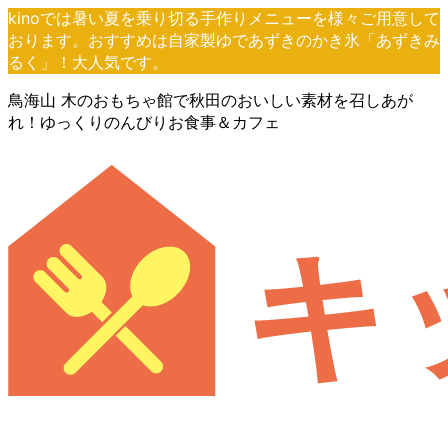
コ
ナ
kinoでは暑い夏を乗り切る手作りメニューを様々ご用意して
ン
ビ
おります。おすすめは自家製ゆであずきのかき氷「あずきみ
テ
ゲ
るく」！大人気です。
ン
ー
鳥海山 木のおもちゃ館で秋田のおいしい素材を召しあが
ツ
シ
れ！ゆっくりのんびりお食事＆カフェ
へ
ョ
ス
ン
キ
に
ッ
移
プ
動