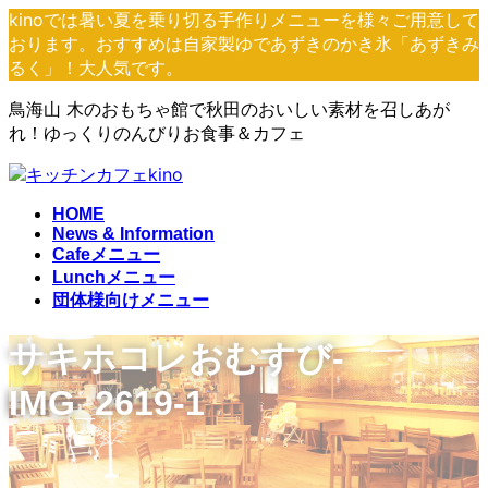
コ
ナ
kinoでは暑い夏を乗り切る手作りメニューを様々ご用意して
ン
ビ
おります。おすすめは自家製ゆであずきのかき氷「あずきみ
テ
ゲ
るく」！大人気です。
ン
ー
鳥海山 木のおもちゃ館で秋田のおいしい素材を召しあが
ツ
シ
れ！ゆっくりのんびりお食事＆カフェ
へ
ョ
ス
ン
キ
に
ッ
移
HOME
プ
動
News & Information
Cafeメニュー
Lunchメニュー
団体様向けメニュー
サキホコレおむすび-
IMG_2619-1