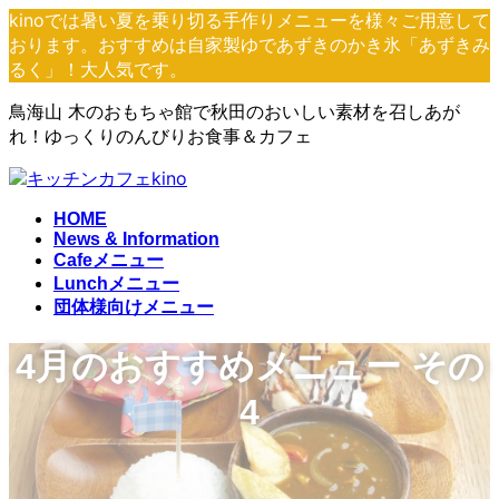
コ
ナ
kinoでは暑い夏を乗り切る手作りメニューを様々ご用意して
ン
ビ
おります。おすすめは自家製ゆであずきのかき氷「あずきみ
テ
ゲ
るく」！大人気です。
ン
ー
鳥海山 木のおもちゃ館で秋田のおいしい素材を召しあが
ツ
シ
れ！ゆっくりのんびりお食事＆カフェ
へ
ョ
ス
ン
キ
に
ッ
移
HOME
プ
動
News & Information
Cafeメニュー
Lunchメニュー
団体様向けメニュー
4月のおすすめメニュー その
4