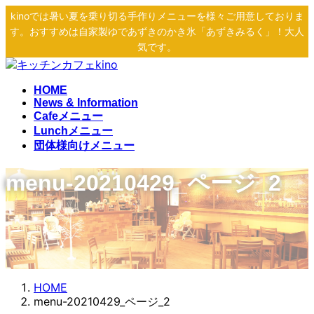
コ
ナ
kinoでは暑い夏を乗り切る手作りメニューを様々ご用意しておりま
ン
ビ
す。おすすめは自家製ゆであずきのかき氷「あずきみるく」！大人
テ
ゲ
気です。
ン
ー
ツ
シ
へ
ョ
HOME
News & Information
ス
ン
Cafeメニュー
キ
に
Lunchメニュー
ッ
移
団体様向けメニュー
プ
動
menu-20210429_ページ_2
HOME
menu-20210429_ページ_2