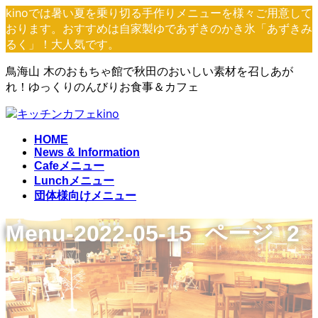
コ
ナ
kinoでは暑い夏を乗り切る手作りメニューを様々ご用意して
ン
ビ
おります。おすすめは自家製ゆであずきのかき氷「あずきみ
テ
ゲ
るく」！大人気です。
ン
ー
鳥海山 木のおもちゃ館で秋田のおいしい素材を召しあが
ツ
シ
れ！ゆっくりのんびりお食事＆カフェ
へ
ョ
ス
ン
キ
に
ッ
移
HOME
プ
動
News & Information
Cafeメニュー
Lunchメニュー
団体様向けメニュー
Menu-2022-05-15_ページ_2