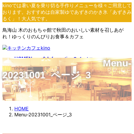
コ
ナ
kinoでは暑い夏を乗り切る手作りメニューを様々ご用意して
ン
ビ
おります。おすすめは自家製ゆであずきのかき氷「あずきみ
テ
ゲ
るく」！大人気です。
ン
ー
鳥海山 木のおもちゃ館で秋田のおいしい素材を召しあが
ツ
シ
れ！ゆっくりのんびりお食事＆カフェ
へ
ョ
ス
ン
キ
に
ッ
移
HOME
News & Information
Cafeメニュー
Menu-
プ
動
Lunchメニュー
団体様向けメニュー
20231001_ページ_3
HOME
Menu-20231001_ページ_3