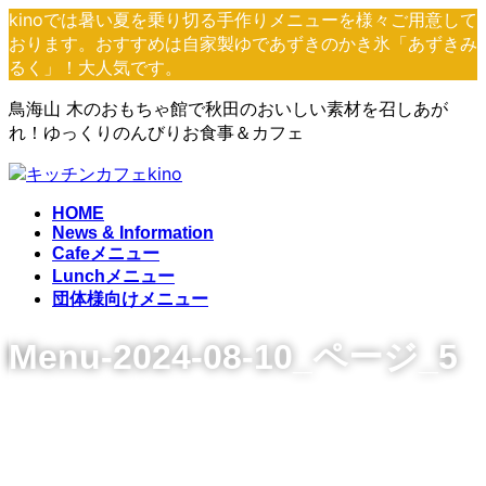
コ
ナ
kinoでは暑い夏を乗り切る手作りメニューを様々ご用意して
ン
ビ
おります。おすすめは自家製ゆであずきのかき氷「あずきみ
テ
ゲ
るく」！大人気です。
ン
ー
鳥海山 木のおもちゃ館で秋田のおいしい素材を召しあが
ツ
シ
れ！ゆっくりのんびりお食事＆カフェ
へ
ョ
ス
ン
キ
に
ッ
移
HOME
プ
動
News & Information
Cafeメニュー
Lunchメニュー
団体様向けメニュー
Menu-2024-08-10_ページ_5