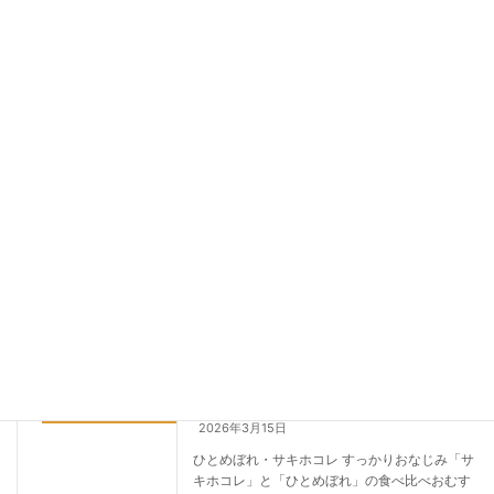
ト。どちらも食べたい＆しっかり食べたい方に
おすすめです。本荘うどんのハーフとのセット
もございます。
続きを読む
3月のおすすめメニュー その3
Topics & Information
2026年3月22日
ふきのとうのピザトースト 春の限定メニュー！
自家製ふきのとうソースはほんのり苦みのある
春の香り。自家製パンとの組み合わせで、苦手
な人でも食べやすい春限定のピザトーストで
す。
続きを読む
3月のおすすめメニュー その2
Topics & Information
2026年3月15日
ひとめぼれ・サキホコレ すっかりおなじみ「サ
キホコレ」と「ひとめぼれ」の食べ比べおむす