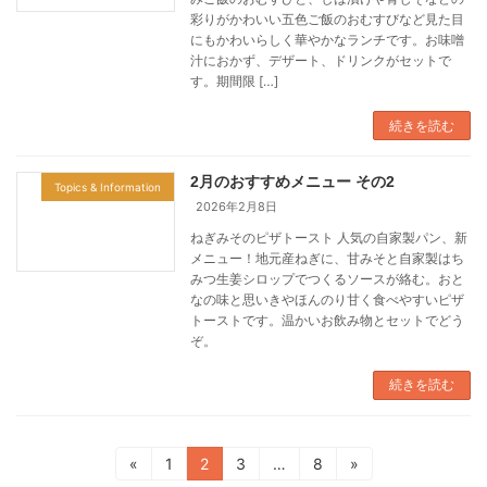
彩りがかわいい五色ご飯のおむすびなど見た目
にもかわいらしく華やかなランチです。お味噌
汁におかず、デザート、ドリンクがセットで
す。期間限 […]
続きを読む
2月のおすすめメニュー その2
Topics & Information
2026年2月8日
ねぎみそのピザトースト 人気の自家製パン、新
メニュー！地元産ねぎに、甘みそと自家製はち
みつ生姜シロップでつくるソースが絡む。おと
なの味と思いきやほんのり甘く食べやすいピザ
トーストです。温かいお飲み物とセットでどう
ぞ。
続きを読む
投
固
固
固
固
«
1
2
3
…
8
»
定
定
定
定