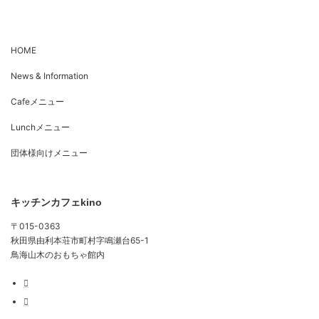
稿
ペ
ペ
ペ
ペ
ー
ー
ー
ー
の
ジ
ジ
ジ
ジ
HOME
ペ
News & Information
ー
ジ
Cafeメニュー
送
Lunchメニュー
り
団体様向けメニュー
キッチンカフェkino
〒015-0363
秋田県由利本荘市町村字鳴瀬台65-1
鳥海山木のおもちゃ館内