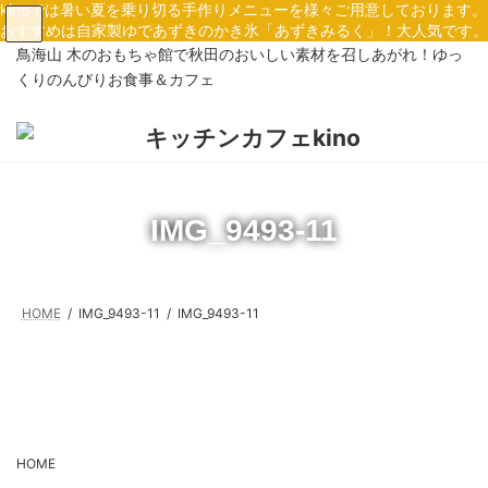
コ
ナ
kinoでは暑い夏を乗り切る手作りメニューを様々ご用意しております。
ン
ビ
おすすめは自家製ゆであずきのかき氷「あずきみるく」！大人気です。
テ
ゲ
鳥海山 木のおもちゃ館で秋田のおいしい素材を召しあがれ！ゆっ
ン
ー
くりのんびりお食事＆カフェ
ツ
シ
へ
ョ
ス
ン
キ
に
ッ
移
プ
動
IMG_9493-11
HOME
IMG_9493-11
IMG_9493-11
HOME