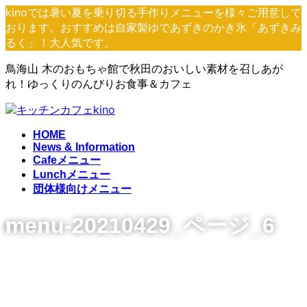
コ
ナ
kinoでは暑い夏を乗り切る手作りメニューを様々ご用意して
ン
ビ
おります。おすすめは自家製ゆであずきのかき氷「あずきみ
テ
ゲ
るく」！大人気です。
ン
ー
鳥海山 木のおもちゃ館で秋田のおいしい素材を召しあが
ツ
シ
れ！ゆっくりのんびりお食事＆カフェ
へ
ョ
ス
ン
キ
に
ッ
移
HOME
プ
動
News & Information
Cafeメニュー
Lunchメニュー
団体様向けメニュー
menu-20210429_ページ_6