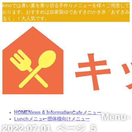
コ
ナ
kinoでは暑い夏を乗り切る手作りメニューを様々ご用意して
ン
ビ
おります。おすすめは自家製ゆであずきのかき氷「あずきみ
テ
ゲ
るく」！大人気です。
ン
ー
ツ
シ
へ
ョ
ス
ン
キ
に
ッ
移
プ
動
HOME
News & Information
Cafeメニュー
Menu-
Lunchメニュー
団体様向けメニュー
2022-07-01_ページ_5