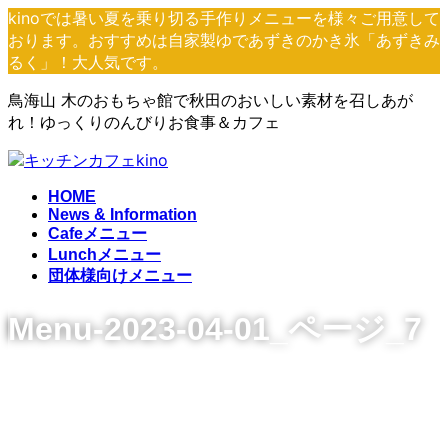
コ
ナ
kinoでは暑い夏を乗り切る手作りメニューを様々ご用意して
ン
ビ
おります。おすすめは自家製ゆであずきのかき氷「あずきみ
テ
ゲ
るく」！大人気です。
ン
ー
鳥海山 木のおもちゃ館で秋田のおいしい素材を召しあが
ツ
シ
れ！ゆっくりのんびりお食事＆カフェ
へ
ョ
ス
ン
キ
に
ッ
移
HOME
プ
動
News & Information
Cafeメニュー
Lunchメニュー
団体様向けメニュー
Menu-2023-04-01_ページ_7