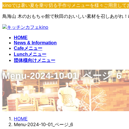
コ
ナ
kinoでは暑い夏を乗り切る手作りメニューを様々ご用意し
ン
ビ
鳥海山 木のおもちゃ館で秋田のおいしい素材を召しあがれ
テ
ゲ
ン
ー
ツ
シ
へ
ョ
HOME
ス
ン
News & Information
Cafeメニュー
キ
に
Lunchメニュー
ッ
移
団体様向けメニュー
プ
動
Menu-2024-10-01_ページ_6
HOME
Menu-2024-10-01_ページ_6