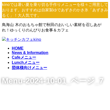
コ
ナ
kinoでは暑い夏を乗り切る手作りメニューを様々ご用意して
ン
ビ
おります。おすすめは自家製ゆであずきのかき氷「あずきみ
テ
ゲ
るく」！大人気です。
ン
ー
鳥海山 木のおもちゃ館で秋田のおいしい素材を召しあが
ツ
シ
れ！ゆっくりのんびりお食事＆カフェ
へ
ョ
ス
ン
キ
に
ッ
移
HOME
プ
動
News & Information
Cafeメニュー
Lunchメニュー
団体様向けメニュー
Menu-2024-10-01_ページ_7