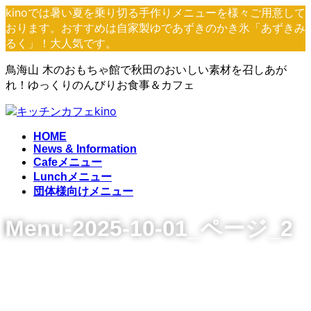
コ
ナ
kinoでは暑い夏を乗り切る手作りメニューを様々ご用意して
ン
ビ
おります。おすすめは自家製ゆであずきのかき氷「あずきみ
テ
ゲ
るく」！大人気です。
ン
ー
鳥海山 木のおもちゃ館で秋田のおいしい素材を召しあが
ツ
シ
れ！ゆっくりのんびりお食事＆カフェ
へ
ョ
ス
ン
キ
に
ッ
移
HOME
プ
動
News & Information
Cafeメニュー
Lunchメニュー
団体様向けメニュー
Menu-2025-10-01_ページ_2