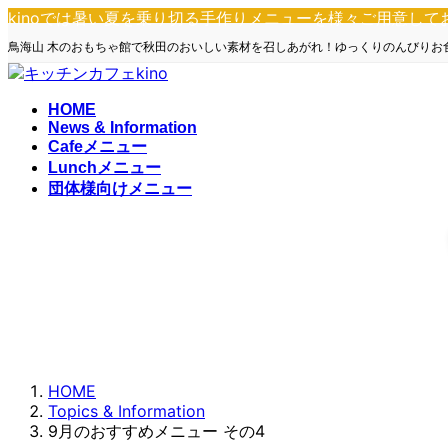
コ
ナ
kinoでは暑い夏を乗り切る手作りメニューを様々ご用意し
ン
ビ
鳥海山 木のおもちゃ館で秋田のおいしい素材を召しあがれ！ゆっくりのんびりお
テ
ゲ
ン
ー
ツ
シ
HOME
へ
ョ
News & Information
Cafeメニュー
ス
ン
Lunchメニュー
キ
に
団体様向けメニュー
ッ
移
プ
動
HOME
Topics & Information
9月のおすすめメニュー その4