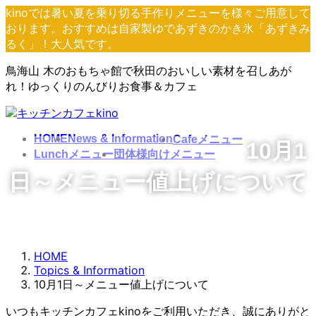
コ
ナ
kinoでは暑い夏を乗り切る手作りメニューを様々ご用意して
ン
ビ
おります。おすすめは自家製ゆであずきのかき氷「あずきみ
テ
ゲ
るく」！大人気です。
ン
ー
鳥海山 木のおもちゃ館で秋田のおいしい素材を召しあが
ツ
シ
れ！ゆっくりのんびりお食事＆カフェ
へ
ョ
ス
ン
キ
に
ッ
移
HOME
News & Information
Cafeメニュー
10月1
プ
動
Lunchメニュー
団体様向けメニュー
日～メニュー値上げについて
HOME
Topics & Information
10月1日～メニュー値上げについて
いつもキッチンカフェkinoをご利用いただき、誠にありがと